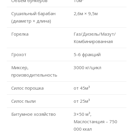
Объем бункеров
10м³
Сушильный барабан
2,6м × 9,5м
(диаметр × длина)
Горелка
Газ/Дизель/Мазут/
Комбинированная
Грохот
5-6 фракций
Миксер,
3000 кг/цикл
производительность
Силос порошка
от 45м³
Силос пыли
от 25м³
Битумное хозяйство
3×50 м³,
Маслостанция – 750
000 ккал