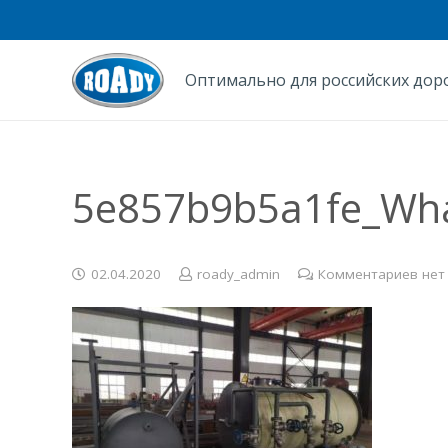
Оптимально для российских дор
5e857b9b5a1fe_What
02.04.2020
roady_admin
Комментариев нет